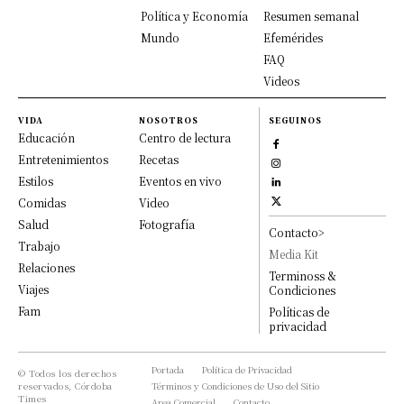
Política y Economía
Resumen semanal
Mundo
Efemérides
FAQ
Videos
VIDA
NOSOTROS
SEGUINOS
Educación
Centro de lectura
Entretenimientos
Recetas
Estilos
Eventos en vivo
Comidas
Video
Salud
Fotografía
Contacto>
Trabajo
Media Kit
Relaciones
Terminoss &
Viajes
Condiciones
Fam
Políticas de
privacidad
Portada
Política de Privacidad
© Todos los derechos
reservados, Córdoba
Términos y Condiciones de Uso del Sitio
Times
Area Comercial
Contacto