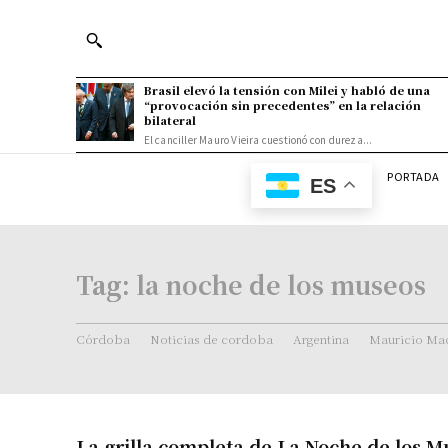
Brasil elevó la tensión con Milei y habló de una
“provocación sin precedentes” en la relación
bilateral
El canciller Mauro Vieira cuestionó con dureza...
PORTADA
ES
Tag:
la noche de los museos
Córdoba
Noticias de cordoba
Argentina
Mauricio Mac
La grilla completa de La Noche de los M