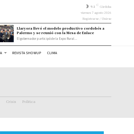
C
9.1
Córdoba
viernes 7 agosto 2026
Registrarse / Unirse
Llaryora llevó el modelo productivo cordobés a
Palermo y se reunió con la Mesa de Enlace
El gobernador participó de la Expo Rural...
DA
REVISTA SHOWUP
CLIMA
Crisis
Politica