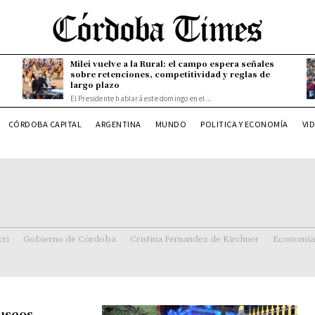
Milei vuelve a la Rural: el campo espera señales
sobre retenciones, competitividad y reglas de
largo plazo
El Presidente hablará este domingo en el...
CÓRDOBA CAPITAL
ARGENTINA
MUNDO
POLITICA Y ECONOMÍA
VI
ri
Gobierno de Córdoba
Cristina Fernandez de Kirchner
Economía
useos