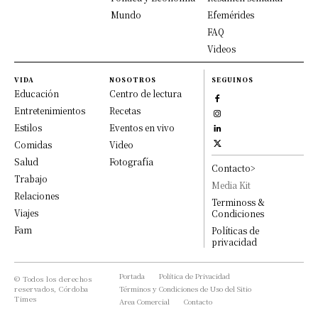
Mundo
Efemérides
FAQ
Videos
VIDA
NOSOTROS
SEGUINOS
Educación
Centro de lectura
Entretenimientos
Recetas
Estilos
Eventos en vivo
Comidas
Video
Salud
Fotografía
Contacto>
Trabajo
Media Kit
Relaciones
Terminoss &
Viajes
Condiciones
Fam
Políticas de
privacidad
Portada
Política de Privacidad
© Todos los derechos
reservados, Córdoba
Términos y Condiciones de Uso del Sitio
Times
Area Comercial
Contacto