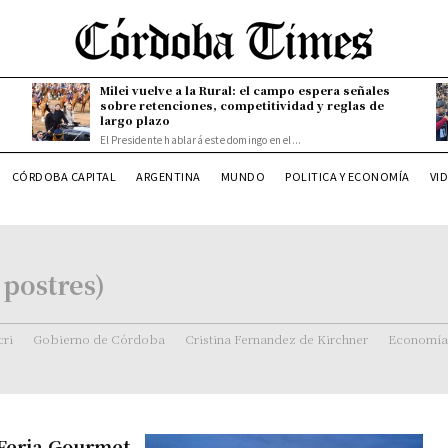
Milei vuelve a la Rural: el campo espera señales
sobre retenciones, competitividad y reglas de
largo plazo
El Presidente hablará este domingo en el...
CÓRDOBA CAPITAL
ARGENTINA
MUNDO
POLITICA Y ECONOMÍA
VI
 postres)
ri
Gobierno de Córdoba
Cristina Fernandez de Kirchner
Economía
a Feria Gourmet