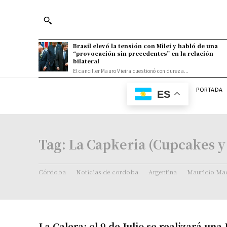
Brasil elevó la tensión con Milei y habló de una
“provocación sin precedentes” en la relación
bilateral
El canciller Mauro Vieira cuestionó con dureza...
PORTADA
ES
Tag:
La Capkeria (Cupcakes y
Córdoba
Noticias de cordoba
Argentina
Mauricio Mac
La Calera: el 9 de Julio se realizará un