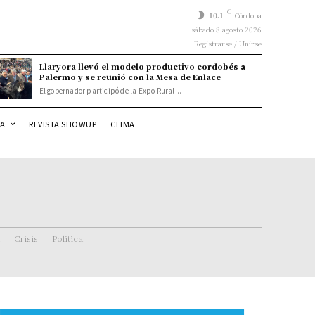
C
10.1
Córdoba
sábado 8 agosto 2026
Registrarse / Unirse
Llaryora llevó el modelo productivo cordobés a
Palermo y se reunió con la Mesa de Enlace
El gobernador participó de la Expo Rural...
DA
REVISTA SHOWUP
CLIMA
Crisis
Politica