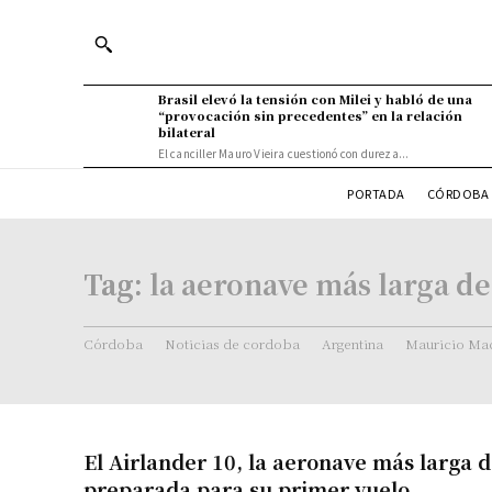
Brasil elevó la tensión con Milei y habló de una
“provocación sin precedentes” en la relación
bilateral
El canciller Mauro Vieira cuestionó con dureza...
PORTADA
CÓRDOBA 
Tag:
la aeronave más larga d
Córdoba
Noticias de cordoba
Argentina
Mauricio Mac
El Airlander 10, la aeronave más larga 
preparada para su primer vuelo