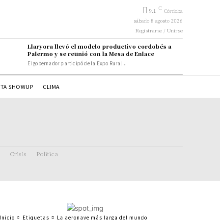
C
9.1
Córdoba
sábado 8 agosto 2026
Registrarse / Unirse
Llaryora llevó el modelo productivo cordobés a
Palermo y se reunió con la Mesa de Enlace
El gobernador participó de la Expo Rural...
STA SHOWUP
CLIMA
Crisis
Politica
Inicio
Etiquetas
La aeronave más larga del mundo