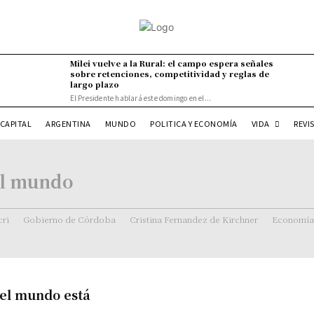
Milei vuelve a la Rural: el campo espera señales
sobre retenciones, competitividad y reglas de
largo plazo
El Presidente hablará este domingo en el...
VIDA
CAPITAL
ARGENTINA
MUNDO
POLITICA Y ECONOMÍA
REVI
el mundo
ri
Gobierno de Córdoba
Cristina Fernandez de Kirchner
Economía
del mundo está