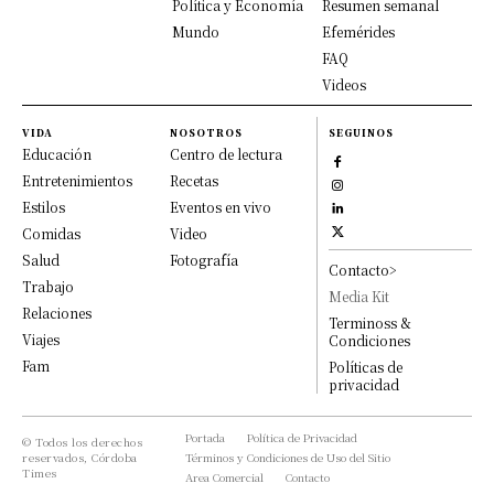
Política y Economía
Resumen semanal
Mundo
Efemérides
FAQ
Videos
VIDA
NOSOTROS
SEGUINOS
Educación
Centro de lectura
Entretenimientos
Recetas
Estilos
Eventos en vivo
Comidas
Video
Salud
Fotografía
Contacto>
Trabajo
Media Kit
Relaciones
Terminoss &
Viajes
Condiciones
Fam
Políticas de
privacidad
Portada
Política de Privacidad
© Todos los derechos
reservados, Córdoba
Términos y Condiciones de Uso del Sitio
Times
Area Comercial
Contacto