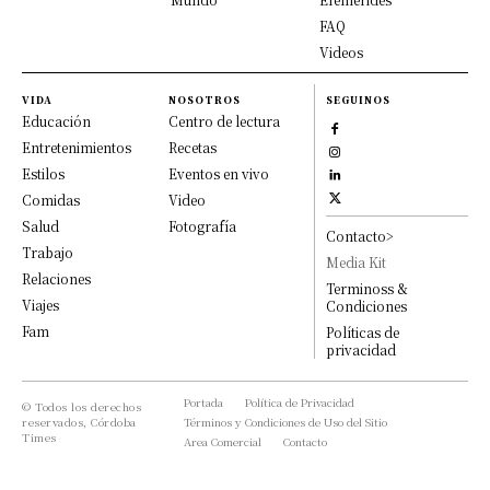
FAQ
Videos
VIDA
NOSOTROS
SEGUINOS
Educación
Centro de lectura
Entretenimientos
Recetas
Estilos
Eventos en vivo
Comidas
Video
Salud
Fotografía
Contacto>
Trabajo
Media Kit
Relaciones
Terminoss &
Viajes
Condiciones
Fam
Políticas de
privacidad
Portada
Política de Privacidad
© Todos los derechos
reservados, Córdoba
Términos y Condiciones de Uso del Sitio
Times
Area Comercial
Contacto