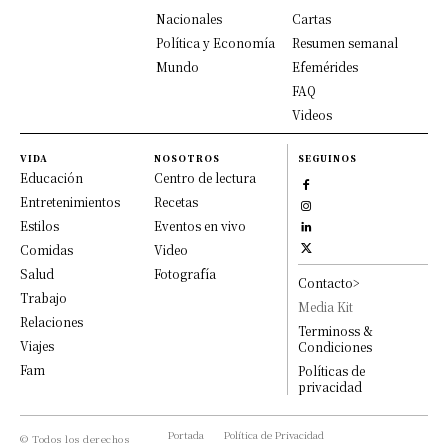
Nacionales
Cartas
Política y Economía
Resumen semanal
Mundo
Efemérides
FAQ
Videos
VIDA
NOSOTROS
SEGUINOS
Educación
Centro de lectura
Entretenimientos
Recetas
Estilos
Eventos en vivo
Comidas
Video
Salud
Fotografía
Contacto>
Trabajo
Media Kit
Relaciones
Terminoss &
Viajes
Condiciones
Fam
Políticas de
privacidad
Portada
Política de Privacidad
© Todos los derechos