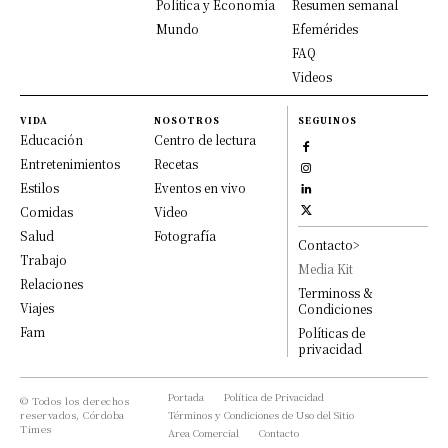
Política y Economía
Resumen semanal
Mundo
Efemérides
FAQ
Videos
VIDA
NOSOTROS
SEGUINOS
Educación
Centro de lectura
Entretenimientos
Recetas
Estilos
Eventos en vivo
Comidas
Video
Salud
Fotografía
Contacto>
Trabajo
Media Kit
Relaciones
Terminoss &
Viajes
Condiciones
Fam
Políticas de
privacidad
Portada
Política de Privacidad
© Todos los derechos
reservados, Córdoba
Términos y Condiciones de Uso del Sitio
Times
Area Comercial
Contacto