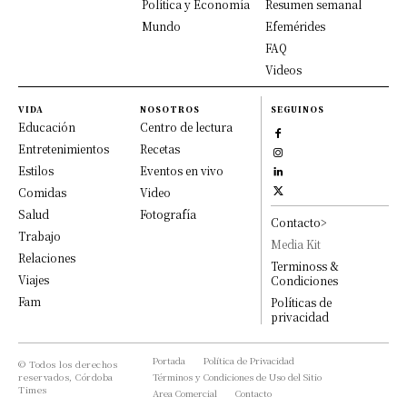
Política y Economía
Resumen semanal
Mundo
Efemérides
FAQ
Videos
VIDA
NOSOTROS
SEGUINOS
Educación
Centro de lectura
Entretenimientos
Recetas
Estilos
Eventos en vivo
Comidas
Video
Salud
Fotografía
Contacto>
Trabajo
Media Kit
Relaciones
Terminoss &
Viajes
Condiciones
Fam
Políticas de
privacidad
Portada
Política de Privacidad
© Todos los derechos
reservados, Córdoba
Términos y Condiciones de Uso del Sitio
Times
Area Comercial
Contacto