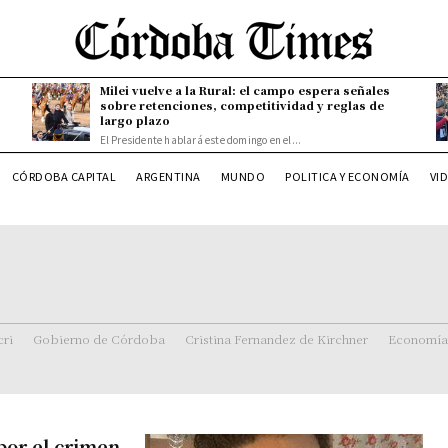
Milei vuelve a la Rural: el campo espera señales
sobre retenciones, competitividad y reglas de
largo plazo
El Presidente hablará este domingo en el...
CÓRDOBA CAPITAL
ARGENTINA
MUNDO
POLITICA Y ECONOMÍA
VI
ri
Gobierno de Córdoba
Cristina Fernandez de Kirchner
Economía
por el crimen