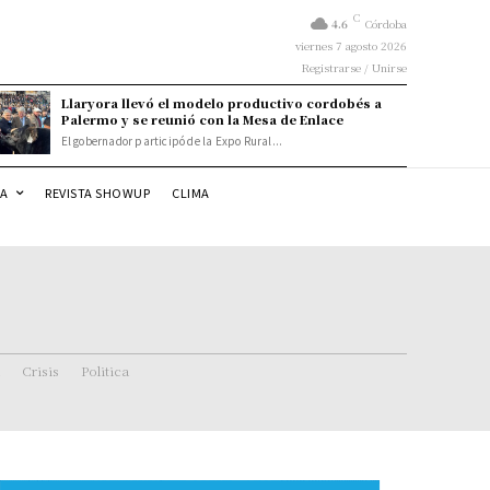
C
4.6
Córdoba
viernes 7 agosto 2026
Registrarse / Unirse
Llaryora llevó el modelo productivo cordobés a
Palermo y se reunió con la Mesa de Enlace
El gobernador participó de la Expo Rural...
DA
REVISTA SHOWUP
CLIMA
Crisis
Politica