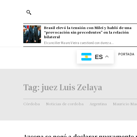
Brasil elevó la tensión con Milei y habló de una
“provocación sin precedentes” en la relación
bilateral
El canciller Mauro Vieira cuestionó con dureza...
PORTADA
ES
Tag:
juez Luis Zelaya
Córdoba
Noticias de cordoba
Argentina
Mauricio Mac
Azcona se negó a declarar nuevamente 