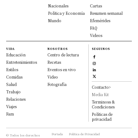
Nacionales
Cartas
Política y Economía
Resumen semanal
Mundo
Efemérides
FAQ
Videos
VIDA
NOSOTROS
SEGUINOS
Educación
Centro de lectura
Entretenimientos
Recetas
Estilos
Eventos en vivo
Comidas
Video
Salud
Fotografía
Contacto>
Trabajo
Media Kit
Relaciones
Terminoss &
Viajes
Condiciones
Fam
Políticas de
privacidad
Portada
Política de Privacidad
© Todos los derechos