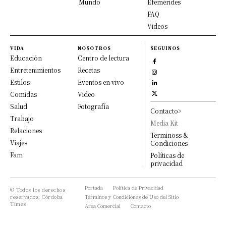
Mundo
Efemérides
FAQ
Videos
VIDA
NOSOTROS
SEGUINOS
Educación
Centro de lectura
Entretenimientos
Recetas
Estilos
Eventos en vivo
Comidas
Video
Salud
Fotografía
Contacto>
Trabajo
Media Kit
Relaciones
Terminoss &
Viajes
Condiciones
Fam
Políticas de
privacidad
Portada
Política de Privacidad
© Todos los derechos
reservados, Córdoba
Términos y Condiciones de Uso del Sitio
Times
Area Comercial
Contacto