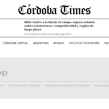
Milei vuelve a la Rural: el campo espera señales
sobre retenciones, competitividad y reglas de
largo plazo
El Presidente hablará este domingo en el...
VI
CÓRDOBA CAPITAL
ARGENTINA
MUNDO
POLITICA Y ECONOMÍA
ogy
ri
Gobierno de Córdoba
Cristina Fernandez de Kirchner
Economía