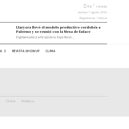
C
9.6
Córdoba
viernes 7 agosto 2026
Registrarse / Unirse
Llaryora llevó el modelo productivo cordobés a
Palermo y se reunió con la Mesa de Enlace
El gobernador participó de la Expo Rural...
DA
REVISTA SHOWUP
CLIMA
Crisis
Politica