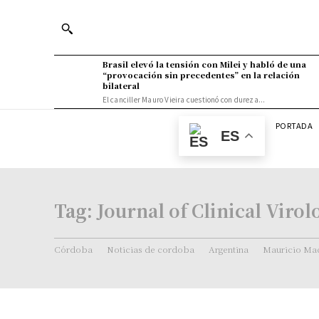
Brasil elevó la tensión con Milei y habló de una
“provocación sin precedentes” en la relación
bilateral
El canciller Mauro Vieira cuestionó con dureza...
PORTADA
ES
Tag:
Journal of Clinical Virol
Córdoba
Noticias de cordoba
Argentina
Mauricio Mac