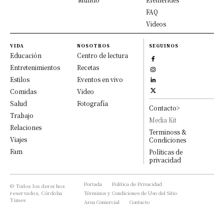
FAQ
Videos
VIDA
NOSOTROS
SEGUINOS
Educación
Centro de lectura
Entretenimientos
Recetas
Estilos
Eventos en vivo
Comidas
Video
Salud
Fotografía
Contacto>
Trabajo
Media Kit
Relaciones
Terminoss &
Viajes
Condiciones
Fam
Políticas de
privacidad
Portada
Política de Privacidad
© Todos los derechos
reservados, Córdoba
Términos y Condiciones de Uso del Sitio
Times
Area Comercial
Contacto