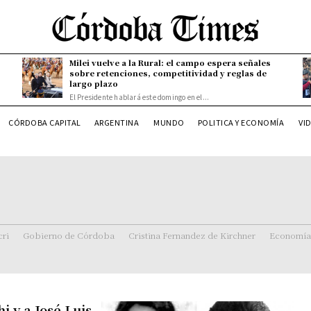
Milei vuelve a la Rural: el campo espera señales
sobre retenciones, competitividad y reglas de
largo plazo
El Presidente hablará este domingo en el...
CÓRDOBA CAPITAL
ARGENTINA
MUNDO
POLITICA Y ECONOMÍA
VI
ri
Gobierno de Córdoba
Cristina Fernandez de Kirchner
Economía
 y a José Luis