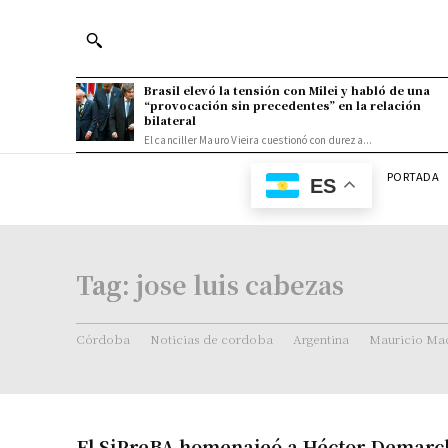
Brasil elevó la tensión con Milei y habló de una
“provocación sin precedentes” en la relación
bilateral
El canciller Mauro Vieira cuestionó con dureza...
PORTADA
ES
Tag:
jose luis cabezas
Córdoba
Noticias de cordoba
Argentina
Mauricio Mac
El SiPreBA homenajeó a Héctor Demarchi