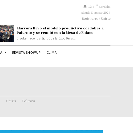
C
13.6
Córdoba
sábado 8 agosto 2026
Registrarse / Unirse
Llaryora llevó el modelo productivo cordobés a
Palermo y se reunió con la Mesa de Enlace
El gobernador participó de la Expo Rural...
DA
REVISTA SHOWUP
CLIMA
Crisis
Politica