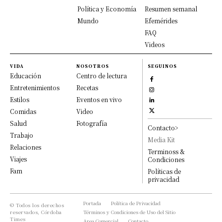
Política y Economía
Resumen semanal
Mundo
Efemérides
FAQ
Videos
VIDA
NOSOTROS
SEGUINOS
Educación
Centro de lectura
Entretenimientos
Recetas
Estilos
Eventos en vivo
Comidas
Video
Salud
Fotografía
Contacto>
Trabajo
Media Kit
Relaciones
Terminoss &
Viajes
Condiciones
Fam
Políticas de
privacidad
Portada
Política de Privacidad
© Todos los derechos
reservados, Córdoba
Términos y Condiciones de Uso del Sitio
Times
Area Comercial
Contacto