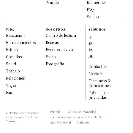
Mundo
Efemérides
FAQ
Videos
VIDA
NOSOTROS
SEGUINOS
Educación
Centro de lectura
Entretenimientos
Recetas
Estilos
Eventos en vivo
Comidas
Video
Salud
Fotografía
Contacto>
Trabajo
Media Kit
Relaciones
Terminoss &
Viajes
Condiciones
Fam
Políticas de
privacidad
Portada
Política de Privacidad
© Todos los derechos
reservados, Córdoba
Términos y Condiciones de Uso del Sitio
Times
Area Comercial
Contacto