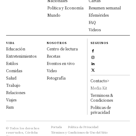
Nacionales
Cartas
Política y Economía
Resumen semanal
Mundo
Efemérides
FAQ
Videos
VIDA
NOSOTROS
SEGUINOS
Educación
Centro de lectura
Entretenimientos
Recetas
Estilos
Eventos en vivo
Comidas
Video
Salud
Fotografía
Contacto>
Trabajo
Media Kit
Relaciones
Terminoss &
Viajes
Condiciones
Fam
Políticas de
privacidad
Portada
Política de Privacidad
© Todos los derechos
reservados, Córdoba
Términos y Condiciones de Uso del Sitio