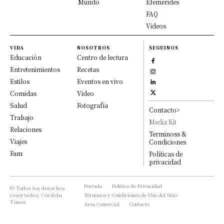
Mundo
Efemérides
FAQ
Videos
VIDA
NOSOTROS
SEGUINOS
Educación
Centro de lectura
Entretenimientos
Recetas
Estilos
Eventos en vivo
Comidas
Video
Salud
Fotografía
Contacto>
Trabajo
Media Kit
Relaciones
Terminoss &
Viajes
Condiciones
Fam
Políticas de
privacidad
Portada
Política de Privacidad
© Todos los derechos
reservados, Córdoba
Términos y Condiciones de Uso del Sitio
Times
Area Comercial
Contacto