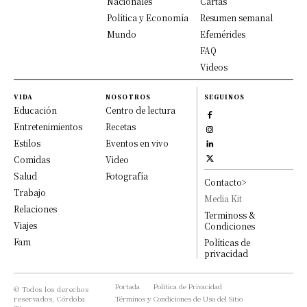
Nacionales
Cartas
Política y Economía
Resumen semanal
Mundo
Efemérides
FAQ
Videos
VIDA
NOSOTROS
SEGUINOS
Educación
Centro de lectura
Entretenimientos
Recetas
Estilos
Eventos en vivo
Comidas
Video
Salud
Fotografía
Contacto>
Trabajo
Media Kit
Relaciones
Terminoss &
Viajes
Condiciones
Fam
Políticas de
privacidad
Portada
Política de Privacidad
© Todos los derechos
reservados, Córdoba
Términos y Condiciones de Uso del Sitio