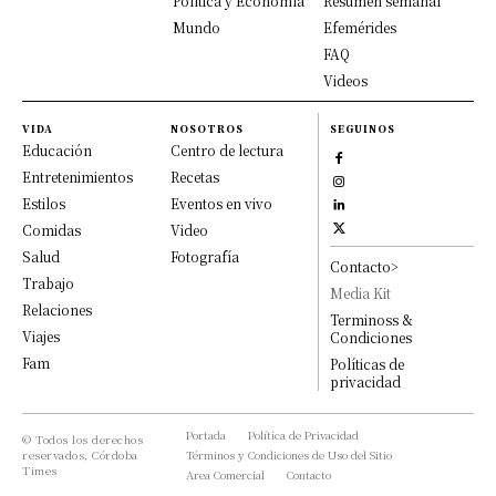
Política y Economía
Resumen semanal
Mundo
Efemérides
FAQ
Videos
VIDA
NOSOTROS
SEGUINOS
Educación
Centro de lectura
Entretenimientos
Recetas
Estilos
Eventos en vivo
Comidas
Video
Salud
Fotografía
Contacto>
Trabajo
Media Kit
Relaciones
Terminoss &
Viajes
Condiciones
Fam
Políticas de
privacidad
Portada
Política de Privacidad
© Todos los derechos
reservados, Córdoba
Términos y Condiciones de Uso del Sitio
Times
Area Comercial
Contacto