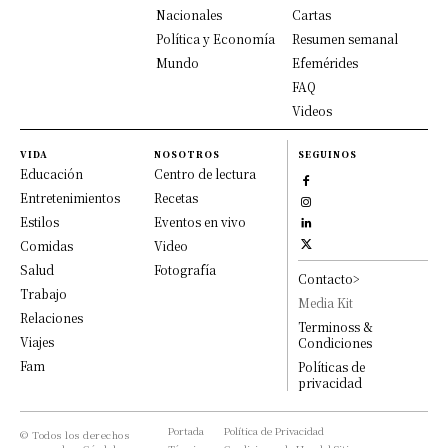
Nacionales
Cartas
Política y Economía
Resumen semanal
Mundo
Efemérides
FAQ
Videos
VIDA
NOSOTROS
SEGUINOS
Educación
Centro de lectura
Entretenimientos
Recetas
Estilos
Eventos en vivo
Comidas
Video
Salud
Fotografía
Contacto>
Trabajo
Media Kit
Relaciones
Terminoss &
Viajes
Condiciones
Fam
Políticas de
privacidad
Portada
Política de Privacidad
© Todos los derechos