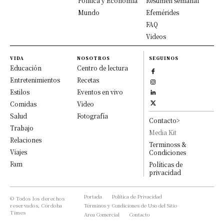
Política y Economía
Resumen semanal
Mundo
Efemérides
FAQ
Videos
VIDA
NOSOTROS
SEGUINOS
Educación
Centro de lectura
Entretenimientos
Recetas
Estilos
Eventos en vivo
Comidas
Video
Salud
Fotografía
Contacto>
Trabajo
Media Kit
Relaciones
Terminoss &
Viajes
Condiciones
Fam
Políticas de
privacidad
Portada
Política de Privacidad
© Todos los derechos
reservados, Córdoba
Términos y Condiciones de Uso del Sitio
Times
Area Comercial
Contacto