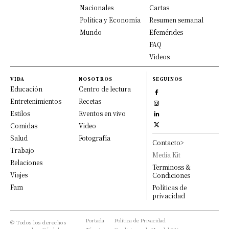
Nacionales
Cartas
Política y Economía
Resumen semanal
Mundo
Efemérides
FAQ
Videos
VIDA
NOSOTROS
SEGUINOS
Educación
Centro de lectura
Entretenimientos
Recetas
Estilos
Eventos en vivo
Comidas
Video
Salud
Fotografía
Contacto>
Trabajo
Media Kit
Relaciones
Terminoss &
Viajes
Condiciones
Fam
Políticas de
privacidad
Portada
Política de Privacidad
© Todos los derechos