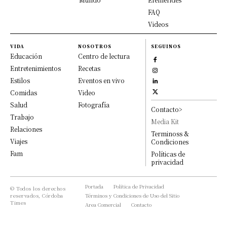
FAQ
Videos
VIDA
NOSOTROS
SEGUINOS
Educación
Centro de lectura
Entretenimientos
Recetas
Estilos
Eventos en vivo
Comidas
Video
Salud
Fotografía
Contacto>
Trabajo
Media Kit
Relaciones
Terminoss &
Viajes
Condiciones
Fam
Políticas de
privacidad
Portada
Política de Privacidad
© Todos los derechos
reservados, Córdoba
Términos y Condiciones de Uso del Sitio
Times
Area Comercial
Contacto