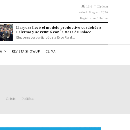
C
13.6
Córdoba
sábado 8 agosto 2026
Registrarse / Unirse
Llaryora llevó el modelo productivo cordobés a
Palermo y se reunió con la Mesa de Enlace
El gobernador participó de la Expo Rural...
DA
REVISTA SHOWUP
CLIMA
Crisis
Politica