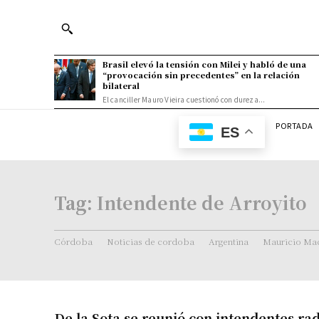
Brasil elevó la tensión con Milei y habló de una
“provocación sin precedentes” en la relación
bilateral
El canciller Mauro Vieira cuestionó con dureza...
PORTADA
ES
Tag:
Intendente de Arroyito
Córdoba
Noticias de cordoba
Argentina
Mauricio Mac
De la Sota se reunió con intendentes rad