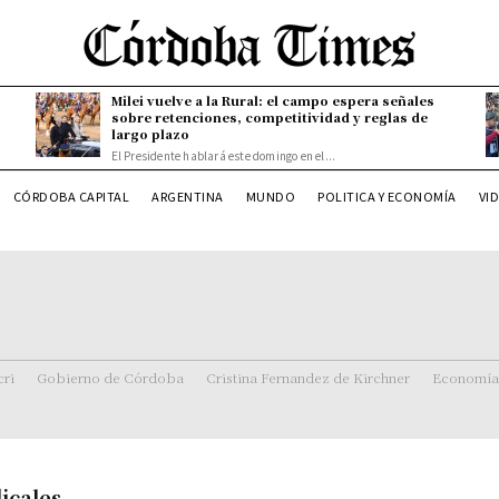
Milei vuelve a la Rural: el campo espera señales
sobre retenciones, competitividad y reglas de
largo plazo
El Presidente hablará este domingo en el...
CÓRDOBA CAPITAL
ARGENTINA
MUNDO
POLITICA Y ECONOMÍA
VI
ri
Gobierno de Córdoba
Cristina Fernandez de Kirchner
Economía
icales