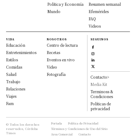
Política y Economía
Resumen semanal
Mundo
Efemérides
FAQ
Videos
VIDA
NOSOTROS
SEGUINOS
Educación
Centro de lectura
Entretenimientos
Recetas
Estilos
Eventos en vivo
Comidas
Video
Salud
Fotografía
Contacto>
Trabajo
Media Kit
Relaciones
Terminoss &
Viajes
Condiciones
Fam
Políticas de
privacidad
Portada
Política de Privacidad
© Todos los derechos
reservados, Córdoba
Términos y Condiciones de Uso del Sitio
Times
Area Comercial
Contacto