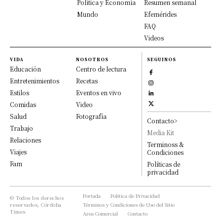
Política y Economía
Resumen semanal
Mundo
Efemérides
FAQ
Videos
VIDA
NOSOTROS
SEGUINOS
Educación
Centro de lectura
Entretenimientos
Recetas
Estilos
Eventos en vivo
Comidas
Video
Salud
Fotografía
Contacto>
Trabajo
Media Kit
Relaciones
Terminoss &
Viajes
Condiciones
Fam
Políticas de
privacidad
Portada
Política de Privacidad
© Todos los derechos
reservados, Córdoba
Términos y Condiciones de Uso del Sitio
Times
Area Comercial
Contacto