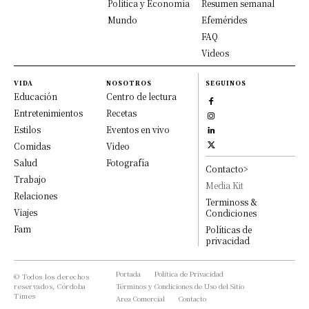
Política y Economía
Resumen semanal
Mundo
Efemérides
FAQ
Videos
VIDA
NOSOTROS
SEGUINOS
Educación
Centro de lectura
Entretenimientos
Recetas
Estilos
Eventos en vivo
Comidas
Video
Salud
Fotografía
Contacto>
Trabajo
Media Kit
Relaciones
Terminoss &
Viajes
Condiciones
Fam
Políticas de
privacidad
Portada
Política de Privacidad
© Todos los derechos
reservados, Córdoba
Términos y Condiciones de Uso del Sitio
Times
Area Comercial
Contacto