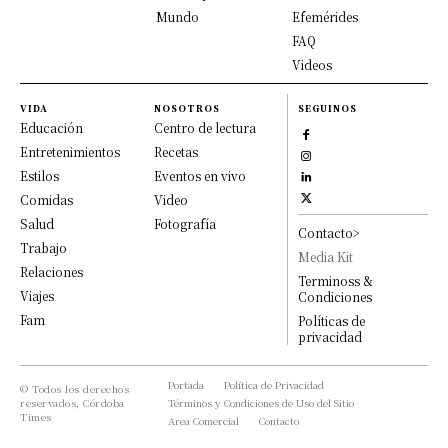
Mundo
Efemérides
FAQ
Videos
VIDA
NOSOTROS
SEGUINOS
Educación
Centro de lectura
Entretenimientos
Recetas
Estilos
Eventos en vivo
Comidas
Video
Salud
Fotografía
Contacto>
Trabajo
Media Kit
Relaciones
Terminoss &
Viajes
Condiciones
Fam
Políticas de
privacidad
Portada
Política de Privacidad
© Todos los derechos
reservados, Córdoba
Términos y Condiciones de Uso del Sitio
Times
Area Comercial
Contacto