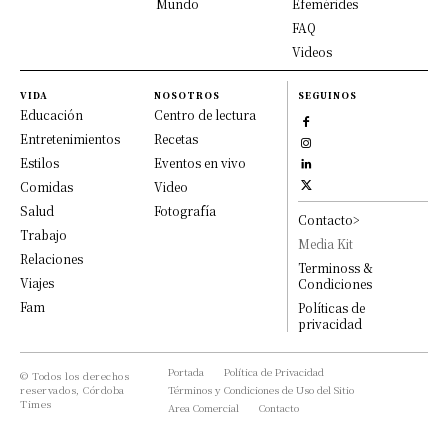
Mundo
Efemérides
FAQ
Videos
VIDA
NOSOTROS
SEGUINOS
Educación
Centro de lectura
Entretenimientos
Recetas
Estilos
Eventos en vivo
Comidas
Video
Salud
Fotografía
Contacto>
Trabajo
Media Kit
Relaciones
Terminoss &
Viajes
Condiciones
Fam
Políticas de
privacidad
Portada
Política de Privacidad
© Todos los derechos
reservados, Córdoba
Términos y Condiciones de Uso del Sitio
Times
Area Comercial
Contacto