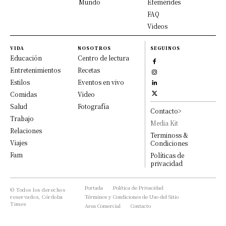
Mundo
Efemérides
FAQ
Videos
VIDA
NOSOTROS
SEGUINOS
Educación
Centro de lectura
Entretenimientos
Recetas
Estilos
Eventos en vivo
Comidas
Video
Salud
Fotografía
Contacto>
Trabajo
Media Kit
Relaciones
Terminoss &
Viajes
Condiciones
Fam
Políticas de
privacidad
Portada
Política de Privacidad
© Todos los derechos
reservados, Córdoba
Términos y Condiciones de Uso del Sitio
Times
Area Comercial
Contacto