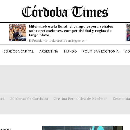
Milei vuelve a la Rural: el campo espera señales
sobre retenciones, competitividad y reglas de
largo plazo
El Presidente hablará este domingo en el...
CÓRDOBA CAPITAL
ARGENTINA
MUNDO
POLITICA Y ECONOMÍA
VI
ri
Gobierno de Córdoba
Cristina Fernandez de Kirchner
Economía
eses