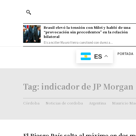
Brasil elevó la tensión con Milei y habló de una
“provocación sin precedentes” en la relación
bilateral
El canciller Mauro Vieira cuestionó con dureza...
PORTADA
ES
Tag:
indicador de JP Morgan
Córdoba
Noticias de cordoba
Argentina
Mauricio Mac
El Riesgo País salta al máximo en dos m