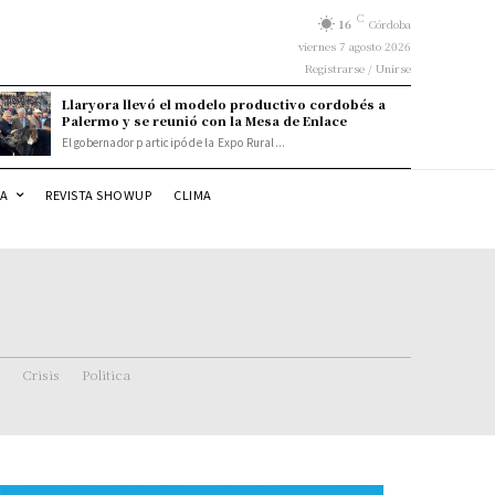
C
16
Córdoba
viernes 7 agosto 2026
Registrarse / Unirse
Llaryora llevó el modelo productivo cordobés a
Palermo y se reunió con la Mesa de Enlace
El gobernador participó de la Expo Rural...
DA
REVISTA SHOWUP
CLIMA
Crisis
Politica