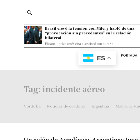
Brasil elevó la tensión con Milei y habló de una
“provocación sin precedentes” en la relación
bilateral
El canciller Mauro Vieira cuestionó con dureza...
PORTADA
ES
Tag:
incidente aéreo
Córdoba
Noticias de cordoba
Argentina
Mauricio Mac
Un avión de Aerolíneas Argentinas tuvo 