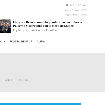
C
16.2
Córdoba
jueves 6 agosto 2026
Registrarse / Unirse
Llaryora llevó el modelo productivo cordobés a
Palermo y se reunió con la Mesa de Enlace
El gobernador participó de la Expo Rural...
DA
REVISTA SHOWUP
CLIMA
Crisis
Politica