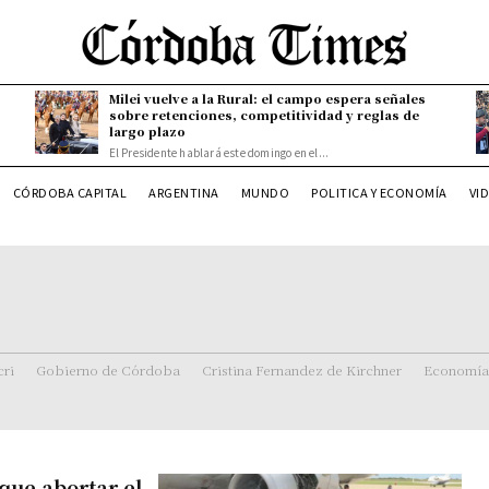
Milei vuelve a la Rural: el campo espera señales
sobre retenciones, competitividad y reglas de
largo plazo
El Presidente hablará este domingo en el...
CÓRDOBA CAPITAL
ARGENTINA
MUNDO
POLITICA Y ECONOMÍA
VI
ri
Gobierno de Córdoba
Cristina Fernandez de Kirchner
Economía
que abortar el