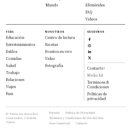
Mundo
Efemérides
FAQ
Videos
VIDA
NOSOTROS
SEGUINOS
Educación
Centro de lectura
Entretenimientos
Recetas
Estilos
Eventos en vivo
Comidas
Video
Salud
Fotografía
Contacto>
Trabajo
Media Kit
Relaciones
Terminoss &
Viajes
Condiciones
Fam
Políticas de
privacidad
Portada
Política de Privacidad
© Todos los derechos
reservados, Córdoba
Términos y Condiciones de Uso del Sitio
Times
Area Comercial
Contacto