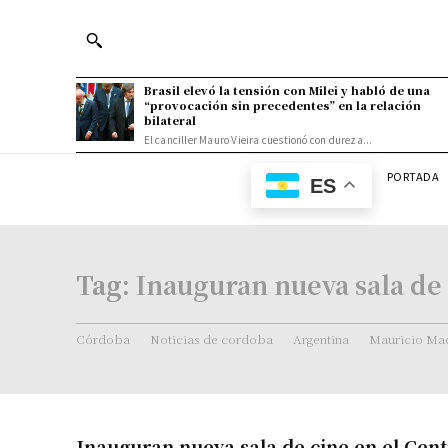
Brasil elevó la tensión con Milei y habló de una
“provocación sin precedentes” en la relación
bilateral
El canciller Mauro Vieira cuestionó con dureza...
PORTADA
ES
Tag:
Inauguran nueva sala de 
Córdoba
Noticias de cordoba
Argentina
Mauricio Mac
Inauguran nueva sala de cine en el Cent