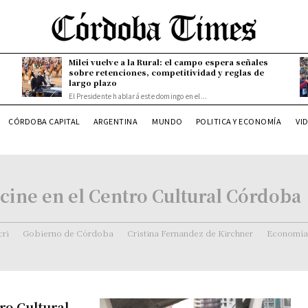
Milei vuelve a la Rural: el campo espera señales
sobre retenciones, competitividad y reglas de
largo plazo
El Presidente hablará este domingo en el...
CÓRDOBA CAPITAL
ARGENTINA
MUNDO
POLITICA Y ECONOMÍA
VI
cine en el Centro Cultural Córdoba
ri
Gobierno de Córdoba
Cristina Fernandez de Kirchner
Economía
ro Cultural