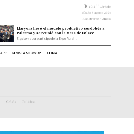
C
10.1
Córdoba
sábado 8 agosto 2026
Registrarse / Unirse
Llaryora llevó el modelo productivo cordobés a
Palermo y se reunió con la Mesa de Enlace
El gobernador participó de la Expo Rural...
DA
REVISTA SHOWUP
CLIMA
Crisis
Politica