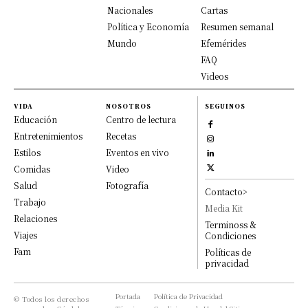
Nacionales
Cartas
Política y Economía
Resumen semanal
Mundo
Efemérides
FAQ
Videos
VIDA
NOSOTROS
SEGUINOS
Educación
Centro de lectura
Entretenimientos
Recetas
Estilos
Eventos en vivo
Comidas
Video
Salud
Fotografía
Contacto>
Trabajo
Media Kit
Relaciones
Terminoss &
Viajes
Condiciones
Fam
Políticas de
privacidad
Portada
Política de Privacidad
© Todos los derechos