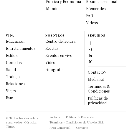
Política y Economía
Resumen semanal
Mundo
Efemérides
FAQ
Videos
VIDA
NOSOTROS
SEGUINOS
Educación
Centro de lectura
Entretenimientos
Recetas
Estilos
Eventos en vivo
Comidas
Video
Salud
Fotografía
Contacto>
Trabajo
Media Kit
Relaciones
Terminoss &
Viajes
Condiciones
Fam
Políticas de
privacidad
Portada
Política de Privacidad
© Todos los derechos
reservados, Córdoba
Términos y Condiciones de Uso del Sitio
Times
Area Comercial
Contacto