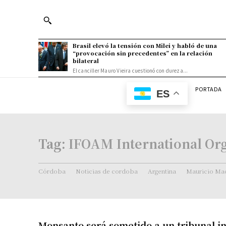
Brasil elevó la tensión con Milei y habló de una
“provocación sin precedentes” en la relación
bilateral
El canciller Mauro Vieira cuestionó con dureza...
PORTADA
ES
Tag:
IFOAM International Or
Córdoba
Noticias de cordoba
Argentina
Mauricio Mac
Monsanto será sometido a un tribunal i