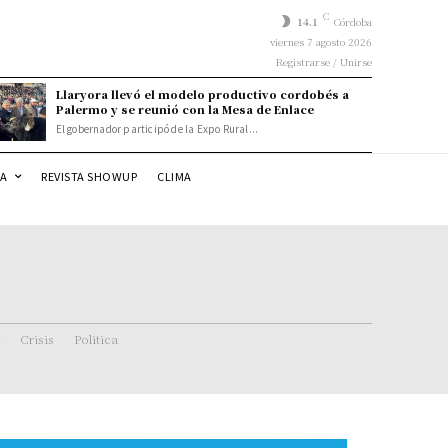
C
14.1
Córdoba
viernes 7 agosto 2026
Registrarse / Unirse
Llaryora llevó el modelo productivo cordobés a
Palermo y se reunió con la Mesa de Enlace
El gobernador participó de la Expo Rural...
DA
REVISTA SHOWUP
CLIMA
Crisis
Politica