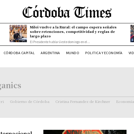
Milei vuelve a la Rural: el campo espera señales
sobre retenciones, competitividad y reglas de
largo plazo
El Presidente hablará este domingo en el...
CÓRDOBA CAPITAL
ARGENTINA
MUNDO
POLITICA Y ECONOMÍA
VI
ganics
ri
Gobierno de Córdoba
Cristina Fernandez de Kirchner
Economía
nternacional