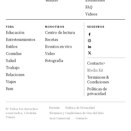
FAQ
Videos
VIDA
NOSOTROS
SEGUINOS
Educación
Centro de lectura
Entretenimientos
Recetas
Estilos
Eventos en vivo
Comidas
Video
Salud
Fotografía
Contacto>
Trabajo
Media Kit
Relaciones
Terminoss &
Viajes
Condiciones
Fam
Políticas de
privacidad
Portada
Política de Privacidad
© Todos los derechos
reservados, Córdoba
Términos y Condiciones de Uso del Sitio
Times
Area Comercial
Contacto