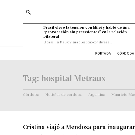
Brasil elevó la tensión con Milei y habló de una
“provocación sin precedentes” en la relación
bilateral
El canciller Mauro Vieira cuestionó con dureza...
PORTADA
CÓRDOBA 
Tag:
hospital Metraux
Córdoba
Noticias de cordoba
Argentina
Mauricio Mac
Cristina viajó a Mendoza para inaugura