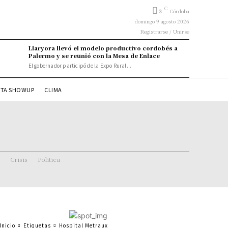
C
3
Córdoba
domingo 9 agosto 2026
Registrarse / Unirse
Llaryora llevó el modelo productivo cordobés a
Palermo y se reunió con la Mesa de Enlace
El gobernador participó de la Expo Rural...
STA SHOWUP
CLIMA
Crisis
Politica
Inicio
Etiquetas
Hospital Metraux