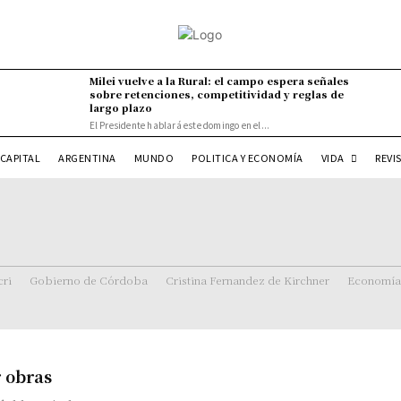
Milei vuelve a la Rural: el campo espera señales
sobre retenciones, competitividad y reglas de
largo plazo
El Presidente hablará este domingo en el...
VIDA
CAPITAL
ARGENTINA
MUNDO
POLITICA Y ECONOMÍA
REVI
ri
Gobierno de Córdoba
Cristina Fernandez de Kirchner
Economía
r obras