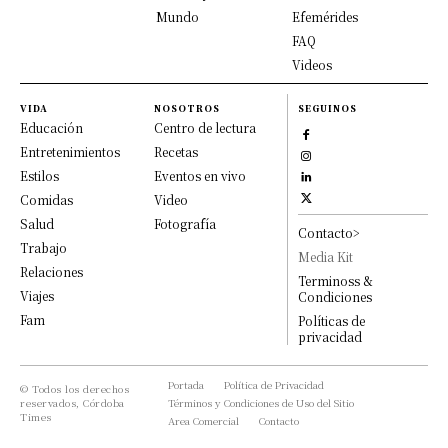
Mundo
Efemérides
FAQ
Videos
VIDA
NOSOTROS
SEGUINOS
Educación
Centro de lectura
Entretenimientos
Recetas
Estilos
Eventos en vivo
Comidas
Video
Salud
Fotografía
Contacto>
Trabajo
Media Kit
Relaciones
Terminoss &
Viajes
Condiciones
Fam
Políticas de
privacidad
Portada
Política de Privacidad
© Todos los derechos
reservados, Córdoba
Términos y Condiciones de Uso del Sitio
Times
Area Comercial
Contacto