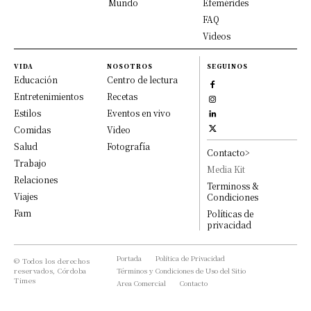
Mundo
Efemérides
FAQ
Videos
VIDA
NOSOTROS
SEGUINOS
Educación
Centro de lectura
Entretenimientos
Recetas
Estilos
Eventos en vivo
Comidas
Video
Salud
Fotografía
Contacto>
Trabajo
Media Kit
Relaciones
Terminoss &
Viajes
Condiciones
Fam
Políticas de
privacidad
Portada
Política de Privacidad
© Todos los derechos
reservados, Córdoba
Términos y Condiciones de Uso del Sitio
Times
Area Comercial
Contacto