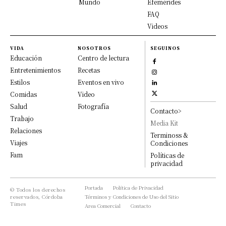
Mundo
Efemérides
FAQ
Videos
VIDA
NOSOTROS
SEGUINOS
Educación
Centro de lectura
Entretenimientos
Recetas
Estilos
Eventos en vivo
Comidas
Video
Salud
Fotografía
Contacto>
Trabajo
Media Kit
Relaciones
Terminoss &
Viajes
Condiciones
Fam
Políticas de
privacidad
Portada
Política de Privacidad
© Todos los derechos
reservados, Córdoba
Términos y Condiciones de Uso del Sitio
Times
Area Comercial
Contacto