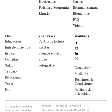
Nacionales
Cartas
Política y Economía
Resumen semanal
Mundo
Efemérides
FAQ
Videos
VIDA
NOSOTROS
SEGUINOS
Educación
Centro de lectura
Entretenimientos
Recetas
Estilos
Eventos en vivo
Comidas
Video
Salud
Fotografía
Contacto>
Trabajo
Media Kit
Relaciones
Terminoss &
Viajes
Condiciones
Fam
Políticas de
privacidad
Portada
Política de Privacidad
© Todos los derechos
reservados, Córdoba
Términos y Condiciones de Uso del Sitio