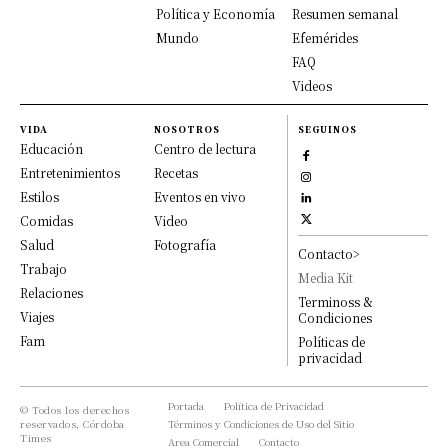
Política y Economía
Resumen semanal
Mundo
Efemérides
FAQ
Videos
VIDA
NOSOTROS
SEGUINOS
Educación
Centro de lectura
Entretenimientos
Recetas
Estilos
Eventos en vivo
Comidas
Video
Salud
Fotografía
Contacto>
Trabajo
Media Kit
Relaciones
Terminoss &
Viajes
Condiciones
Fam
Políticas de
privacidad
Portada
Política de Privacidad
© Todos los derechos
reservados, Córdoba
Términos y Condiciones de Uso del Sitio
Times
Area Comercial
Contacto