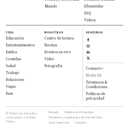
Mundo
Efemérides
FAQ
Videos
VIDA
NOSOTROS
SEGUINOS
Educación
Centro de lectura
Entretenimientos
Recetas
Estilos
Eventos en vivo
Comidas
Video
Salud
Fotografía
Contacto>
Trabajo
Media Kit
Relaciones
Terminoss &
Viajes
Condiciones
Fam
Políticas de
privacidad
Portada
Política de Privacidad
© Todos los derechos
reservados, Córdoba
Términos y Condiciones de Uso del Sitio
Times
Area Comercial
Contacto