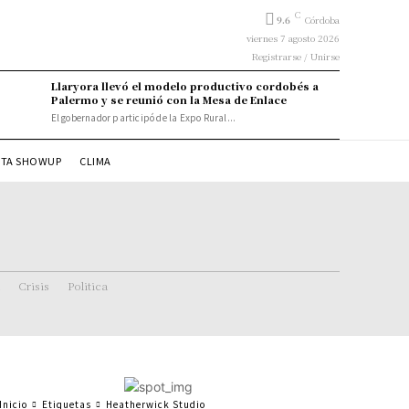
C
9.6
Córdoba
viernes 7 agosto 2026
Registrarse / Unirse
Llaryora llevó el modelo productivo cordobés a
Palermo y se reunió con la Mesa de Enlace
El gobernador participó de la Expo Rural...
STA SHOWUP
CLIMA
Crisis
Politica
Inicio
Etiquetas
Heatherwick Studio