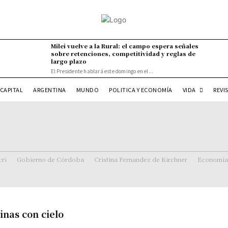
Milei vuelve a la Rural: el campo espera señales
sobre retenciones, competitividad y reglas de
largo plazo
El Presidente hablará este domingo en el...
VIDA
CAPITAL
ARGENTINA
MUNDO
POLITICA Y ECONOMÍA
REVI
ri
Gobierno de Córdoba
Cristina Fernandez de Kirchner
Economía
inas con cielo