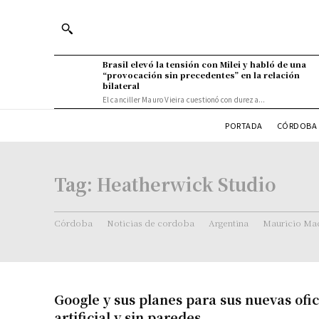
Brasil elevó la tensión con Milei y habló de una
“provocación sin precedentes” en la relación
bilateral
El canciller Mauro Vieira cuestionó con dureza...
PORTADA
CÓRDOBA 
Tag:
Heatherwick Studio
Córdoba
Noticias de cordoba
Argentina
Mauricio Mac
Google y sus planes para sus nuevas ofic
artificial y sin paredes