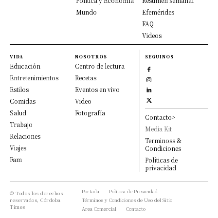
Política y Economía
Resumen semanal
Mundo
Efemérides
FAQ
Videos
VIDA
NOSOTROS
SEGUINOS
Educación
Centro de lectura
Entretenimientos
Recetas
Estilos
Eventos en vivo
Comidas
Video
Salud
Fotografía
Contacto>
Trabajo
Media Kit
Relaciones
Terminoss &
Viajes
Condiciones
Fam
Políticas de
privacidad
Portada
Política de Privacidad
© Todos los derechos
reservados, Córdoba
Términos y Condiciones de Uso del Sitio
Times
Area Comercial
Contacto